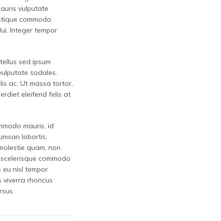
auris vulputate
ristique commodo
ui. Integer tempor
tellus sed ipsum
vulputate sodales.
lis ac. Ut massa tortor,
erdiet eleifend felis at
mmodo mauris, id
umsan lobortis.
 molestie quam, non
s, scelerisque commodo
s eu nisl tempor
s viverra rhoncus
rsus.