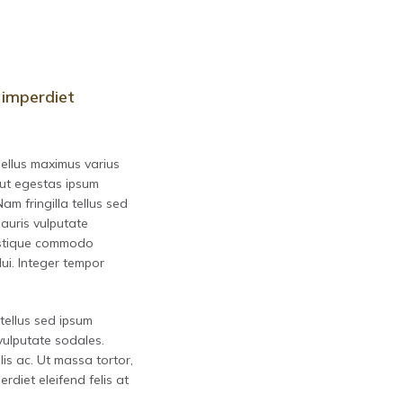
 imperdiet
sellus maximus varius
 ut egestas ipsum
m fringilla tellus sed
auris vulputate
ristique commodo
ui. Integer tempor
tellus sed ipsum
vulputate sodales.
lis ac. Ut massa tortor,
erdiet eleifend felis at