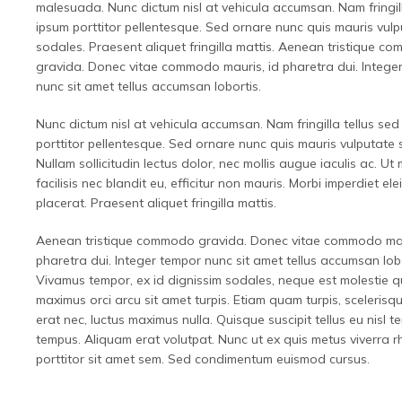
malesuada. Nunc dictum nisl at vehicula accumsan. Nam fringill
ipsum porttitor pellentesque. Sed ornare nunc quis mauris vul
sodales. Praesent aliquet fringilla mattis. Aenean tristique c
gravida. Donec vitae commodo mauris, id pharetra dui. Intege
nunc sit amet tellus accumsan lobortis.
Nunc dictum nisl at vehicula accumsan. Nam fringilla tellus sed
porttitor pellentesque. Sed ornare nunc quis mauris vulputate 
Nullam sollicitudin lectus dolor, nec mollis augue iaculis ac. Ut
facilisis nec blandit eu, efficitur non mauris. Morbi imperdiet elei
placerat. Praesent aliquet fringilla mattis.
Aenean tristique commodo gravida. Donec vitae commodo mau
pharetra dui. Integer tempor nunc sit amet tellus accumsan lobo
Vivamus tempor, ex id dignissim sodales, neque est molestie 
maximus orci arcu sit amet turpis. Etiam quam turpis, sceleri
erat nec, luctus maximus nulla. Quisque suscipit tellus eu nisl 
tempus. Aliquam erat volutpat. Nunc ut ex quis metus viverra 
porttitor sit amet sem. Sed condimentum euismod cursus.