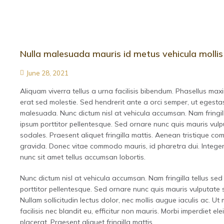
Nulla malesuada mauris id metus vehicula mollis
June 28, 2021
Aliquam viverra tellus a urna facilisis bibendum. Phasellus max
erat sed molestie. Sed hendrerit ante a orci semper, ut egesta
malesuada. Nunc dictum nisl at vehicula accumsan. Nam fringill
ipsum porttitor pellentesque. Sed ornare nunc quis mauris vul
sodales. Praesent aliquet fringilla mattis. Aenean tristique c
gravida. Donec vitae commodo mauris, id pharetra dui. Intege
nunc sit amet tellus accumsan lobortis.
Nunc dictum nisl at vehicula accumsan. Nam fringilla tellus sed
porttitor pellentesque. Sed ornare nunc quis mauris vulputate 
Nullam sollicitudin lectus dolor, nec mollis augue iaculis ac. Ut
facilisis nec blandit eu, efficitur non mauris. Morbi imperdiet elei
placerat. Praesent aliquet fringilla mattis.