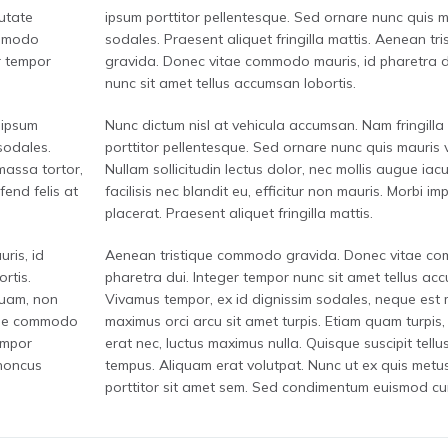
putate
ipsum porttitor pellentesque. Sed ornare nunc quis m
ommodo
sodales. Praesent aliquet fringilla mattis. Aenean t
r tempor
gravida. Donec vitae commodo mauris, id pharetra d
nunc sit amet tellus accumsan lobortis.
 ipsum
Nunc dictum nisl at vehicula accumsan. Nam fringilla 
sodales.
porttitor pellentesque. Sed ornare nunc quis mauris 
 massa tortor,
Nullam sollicitudin lectus dolor, nec mollis augue iacu
fend felis at
facilisis nec blandit eu, efficitur non mauris. Morbi imp
placerat. Praesent aliquet fringilla mattis.
ris, id
Aenean tristique commodo gravida. Donec vitae co
rtis.
pharetra dui. Integer tempor nunc sit amet tellus acc
quam, non
Vivamus tempor, ex id dignissim sodales, neque est
sque commodo
maximus orci arcu sit amet turpis. Etiam quam turpi
tempor
erat nec, luctus maximus nulla. Quisque suscipit tellu
rhoncus
tempus. Aliquam erat volutpat. Nunc ut ex quis metu
porttitor sit amet sem. Sed condimentum euismod cu