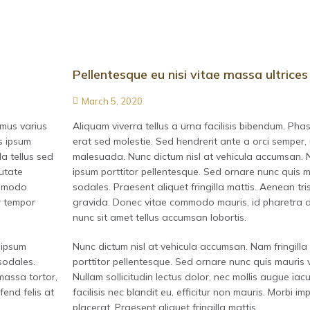
Pellentesque eu nisi vitae massa ultrices
March 5, 2020
imus varius
Aliquam viverra tellus a urna facilisis bibendum. Pha
s ipsum
erat sed molestie. Sed hendrerit ante a orci semper,
a tellus sed
malesuada. Nunc dictum nisl at vehicula accumsan. Na
putate
ipsum porttitor pellentesque. Sed ornare nunc quis m
ommodo
sodales. Praesent aliquet fringilla mattis. Aenean t
r tempor
gravida. Donec vitae commodo mauris, id pharetra d
nunc sit amet tellus accumsan lobortis.
 ipsum
Nunc dictum nisl at vehicula accumsan. Nam fringilla 
sodales.
porttitor pellentesque. Sed ornare nunc quis mauris 
 massa tortor,
Nullam sollicitudin lectus dolor, nec mollis augue iacu
fend felis at
facilisis nec blandit eu, efficitur non mauris. Morbi imp
placerat. Praesent aliquet fringilla mattis.